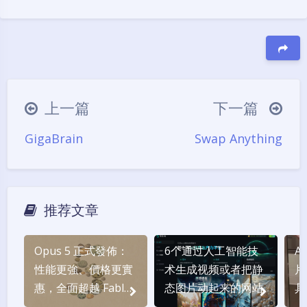
豆
上一篇
下一篇
GigaBrain
Swap Anything
推荐文章
Opus 5 正式發佈：
6个通过人工智能技
A
性能更強、價格更實
术生成视频或者把静
片
惠，全面超越 Fable
态图片动起来的网站
具
5？
纬