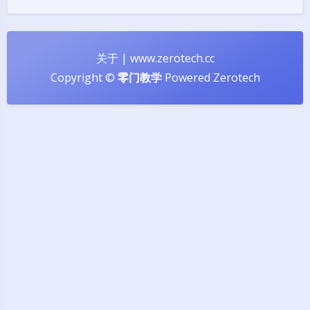
关于
|
www.zerotech.cc
Copyright ©
零门教学
Powered
Zerotech