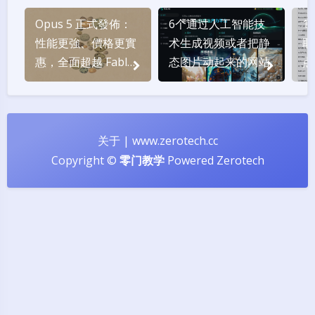
Opus 5 正式發佈：
6个通过人工智能技
1
性能更強、價格更實
术生成视频或者把静
取
惠，全面超越 Fable
态图片动起来的网站
点
5？
关于
|
www.zerotech.cc
Copyright ©
零门教学
Powered
Zerotech