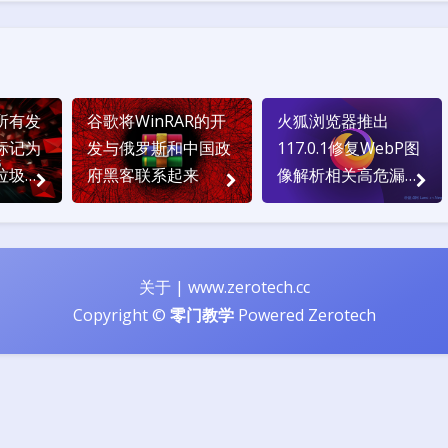
所有发
谷歌将WinRAR的开
火狐浏览器推出
标记为
发与俄罗斯和中国政
117.0.1修复WebP图
垃圾邮
府黑客联系起来
像解析相关高危漏洞
请立即升级
关于
|
www.zerotech.cc
Copyright ©
零门教学
Powered
Zerotech