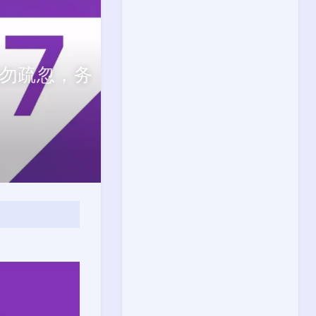
切勿疏忽，务
。