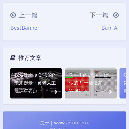
豆
上一篇
下一篇
BestBanner
Buni AI
推荐文章
探索Nvidia GTC的的
你手里的U盘可能是
O
未来愿景：黄老大主
假的！ 一测便知
频
题演讲要点
ValiDrive
成
前
技
关于
|
www.zerotech.cc