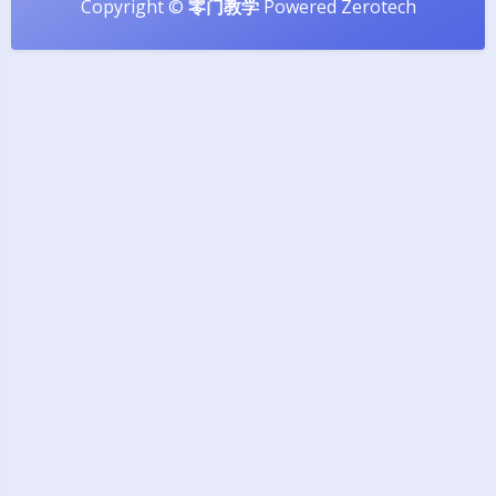
Copyright ©
零门教学
Powered
Zerotech