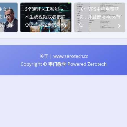
集会上
6个通过人工智能技
10年VPS主机免费获
FBI
术生成视频或者把静
取，并且部署vless节
朗普的
态图片动起来的网站
点
发！
关于
|
www.zerotech.cc
Copyright ©
零门教学
Powered
Zerotech