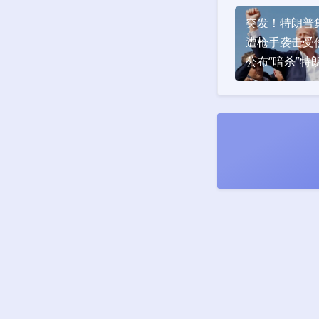
突发！特朗普
遭枪手袭击受伤 
公布“暗杀”特
嫌疑人名字突