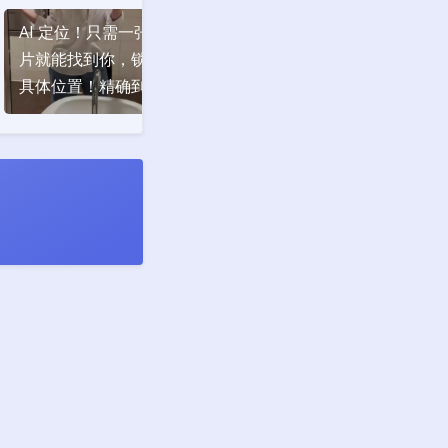
AI 定位！只需一张图
在Google I/O 2024
Open
片就能找到你，锁定
上激动人心的Google
AI：G
具体位置！精确到经
Gemini发布
Chat
纬度
夜间模式
Sans Serif
Serif
浅阴影
深阴影