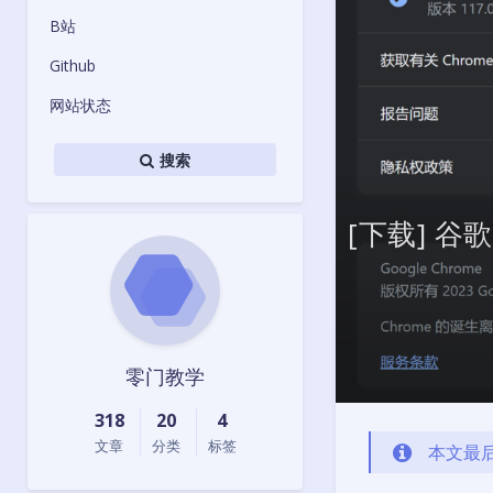
B站
Github
网站状态
搜索
[下载] 
零门教学
318
20
4
文章
分类
标签
本文最后