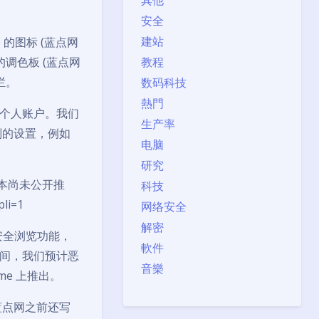
其他
安全
建站
e 的图标 (蓝点网
的调色板 (蓝点网
教程
栏。
数码科技
熱門
个人账户。我们
生产率
别的设置，例如
电脑
研究
此版本尚未公开推
科技
li=1
网络安全
解密
安全浏览功能，
軟件
间，我们预计恶
音樂
me 上推出。
蓝点网之前还写