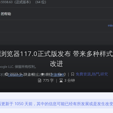
谷歌浏览器117.0正式版发布 带来多种样
改进
2023-9-23 2:40
|
815
|
0
|
免費资源
,
熱門
,
研究
775 字
|
3 分钟
更新于 1050 天前，其中的信息可能已经有所发展或是发生改