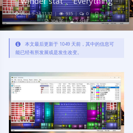
Winder stat 、Everything
2023-9-24 11:32
|
935
|
0
|
免費资源
304 字
|
2 分钟
本文最后更新于 1049 天前，其中的信息可
能已经有所发展或是发生改变。