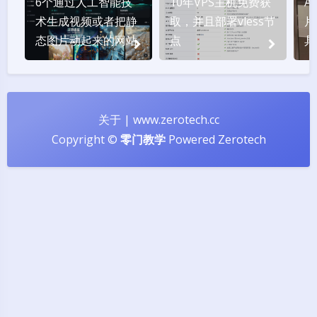
6个通过人工智能技
10年VPS主机免费获
A
术生成视频或者把静
取，并且部署vless节
片
态图片动起来的网站
点
具
纬
关于
|
www.zerotech.cc
Copyright ©
零门教学
Powered
Zerotech