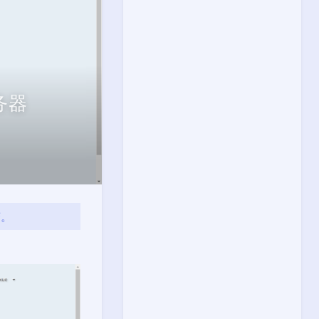
务器
变。