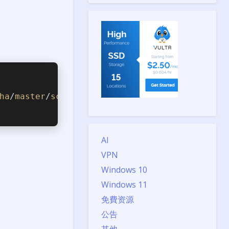
ha
/
master
/
script
/
install
.sh
-o
nezha
.sh
 && 
c
AI
VPN
Windows 10
Windows 11
免費资源
公告