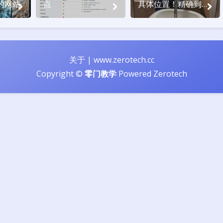
的网站
点
具体位置！精确到经
纬度
关于
|
www.zerotech.cc
Copyright ©
零门教学
Powered
Zerotech