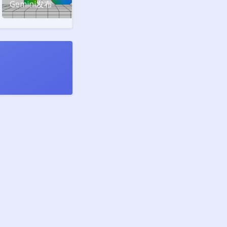
Gemini发布
ChatGPT创新
服务版
的版本号
26100
夜间模式
Sans Serif
Serif