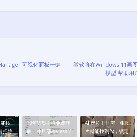
豆
y Manager 可视化面板一键
微软将在Windows 11画图
模型 帮助用
智能技
10年VPS主机免费获
AI 定位！只需一张图
者把静
取，并且部署vless节
片就能找到你，锁定