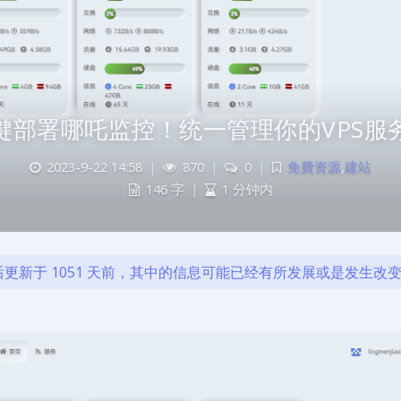
键部署哪吒监控！统一管理你的VPS服
2023-9-22 14:58
|
870
|
0
|
免費资源
,
建站
146 字
|
1 分钟内
更新于 1051 天前，其中的信息可能已经有所发展或是发生改