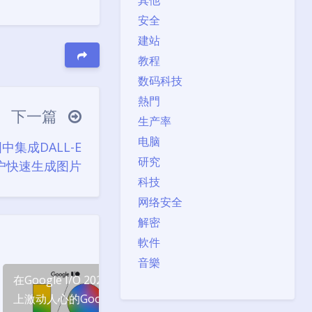
其他
安全
建站
教程
数码科技
熱門
下一篇
生产率
电脑
中集成DALL-E
研究
户快速生成图片
科技
网络安全
解密
軟件
音樂
在Google I/O 2024
OpenAI发布未来
Windo
上激动人心的Google
AI：GPT-4o和新的
（24H