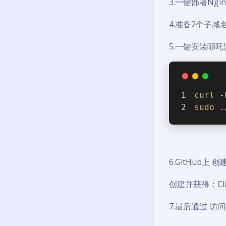
3.一键部署Nginx
4.准备2个子域名：比
5.一键安装哪
curl
-
sudo
 .
6.GitHub上 创
创建并获得：Client
7.最后通过 访