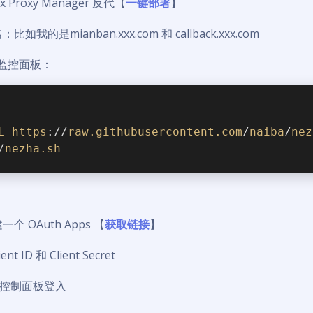
 Proxy Manager 反代【
一键部署
】
如我的是mianban.xxx.com 和 callback.xxx.com
吒监控面板：
L
https
://
raw
.githubusercontent
.com
/
naiba
/
nez
/
nezha
.sh
建一个 OAuth Apps 【
获取链接
】
 ID 和 Client Secret
问控制面板登入