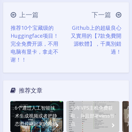
豆
上一篇
下一篇
推荐10个宝藏级的
Github上的超級良心
Huggingface项目！
又實用的【7款免費開
完全免费开源，不用
源軟體】，千萬別錯
电脑有显卡，拿走不
過！
谢！！
推荐文章
6个通过人工智能技
10年VPS主机免费获
A
术生成视频或者把静
取，并且部署vless节
片
态图片动起来的网站
点
具
纬