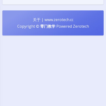
关于
|
www.zerotech.cc
Copyright ©
零门教学
Powered
Zerotech