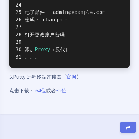
电子邮件： admin
@example
.com
密码： changeme
打开更改账户密码
添加
Proxy
（反代）
。。。
5.Putty 远程终端连接器【
官网
】
点击下载：
64位
或者
32位