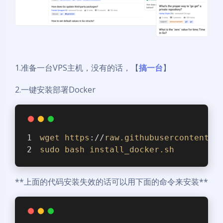
1.准备一台VPS主机，没有的话，【
搞一台
】
2.一键安装部署Docker
wget
https
://
raw
.githubusercontent
.c
sudo
bash
install_docker
.sh
**上面的代码安装失效的话可以用下面的命令来安装**