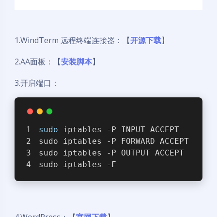
1.WindTerm 远程终端连接器：【
开源下载
】
2.AA面板：【
安装脚本
】
3.开启端口：
sudo
 iptables -P INPUT ACCEPT
sudo iptables -P FORWARD ACCEPT
sudo iptables -P OUTPUT ACCEPT
sudo iptables -F