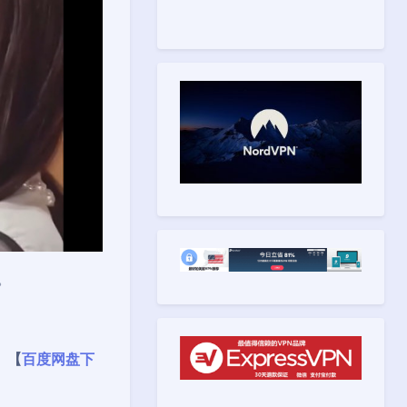
。
、【
百度网盘下