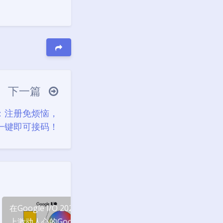
下一篇
：注册免烦恼，
一键即可接码！
在Google I/O 2024
OpenAI发布未来
Windo
上激动人心的Google
AI：GPT-4o和新的
（24H