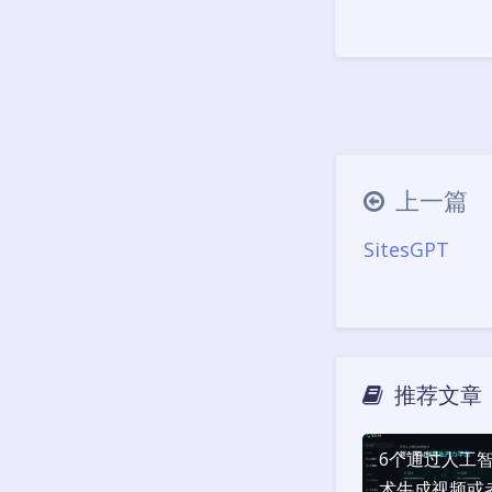
上一篇
SitesGPT
推荐文章
6个通过人工
术生成视频或