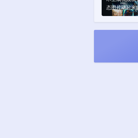
态图片动起来