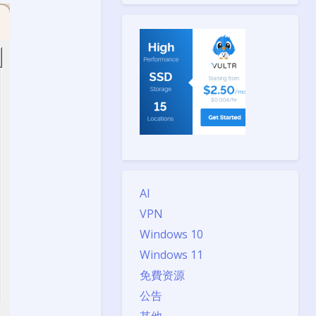
AI
VPN
Windows 10
Windows 11
免費资源
公告