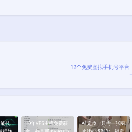
豆
12个免费虚拟手机号平台
智能技
10年VPS主机免费获
AI 定位！只需一张图
者把静
取，并且部署vless节
片就能找到你，锁定