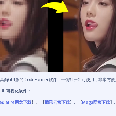
面GUI版的 CodeFormer软件，一键打开即可使用，非常方便
-GUI 可视化软件：
ediafire网盘下载
】、 【
腾讯云盘下载
】、【
Mega网盘下载
】