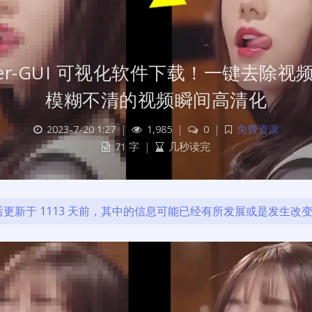
rmer-GUI 可视化软件下载！一键去除
模糊不清的视频瞬间高清化
2023-7-20 1:27
|
1,985
|
0
|
免費资源
71 字
|
几秒读完
更新于 1113 天前，其中的信息可能已经有所发展或是发生改