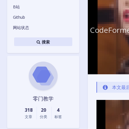
B站
Github
网站状态
CodeFo
搜索
本文最后
零门教学
318
20
4
文章
分类
标签