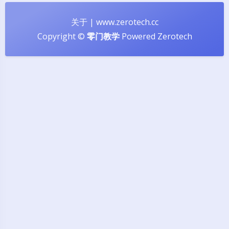
关于
|
www.zerotech.cc
Copyright ©
零门教学
Powered
Zerotech