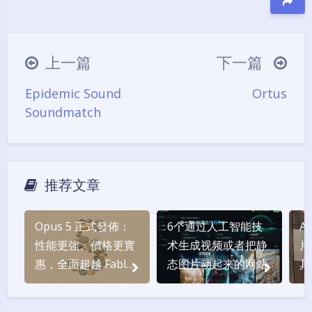
豆
上一篇
下一篇
Epidemic Sound
Ortus
Soundmatch
推荐文章
Opus 5 正式發佈：
6个通过人工智能技
A
性能更強、價格更實
术生成视频或者把静
片
惠，全面超越 Fable
态图片动起来的网站
具
5？
纬