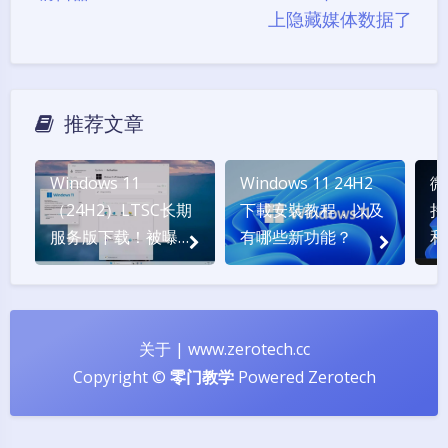
上隐藏媒体数据了
推荐文章
Windows 11
Windows 11 24H2
微
（24H2）LTSC长期
下載安裝教程，以及
持
服务版下载！被曝光
有哪些新功能？
和
的版本号 Build
26100
关于
|
www.zerotech.cc
Copyright ©
零门教学
Powered
Zerotech