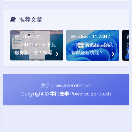
推荐文章
Windows 11
Windows 11 24H2
微
（24H2）LTSC长期
下載安裝教程，以及
持
服务版下载！被曝光
有哪些新功能？
和
的版本号 Build
26100
关于
|
www.zerotech.cc
Copyright ©
零门教学
Powered
Zerotech