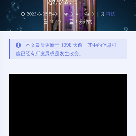
极冷却！！
2023-8-05 5:40
|
814
|
0
|
科技
102 字
|
1 分钟内
本文最后更新于 1098 天前，其中的信息可
能已经有所发展或是发生改变。