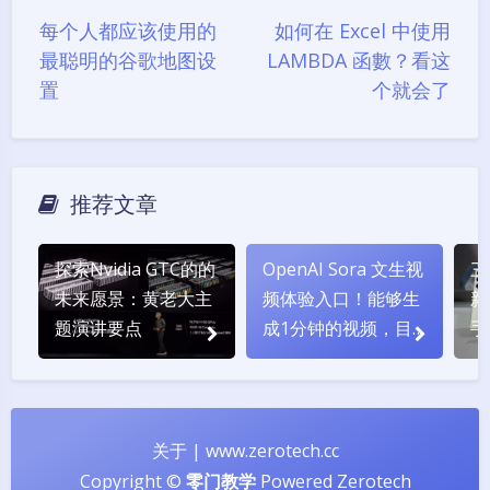
每个人都应该使用的
如何在 Excel 中使用
最聪明的谷歌地图设
LAMBDA 函數？看这
置
个就会了
推荐文章
探索Nvidia GTC的的
OpenAI Sora 文生视
三
未来愿景：黄老大主
频体验入口！能够生
新
题演讲要点
成1分钟的视频，目
手
前最强的AI视频生成
技术
关于
|
www.zerotech.cc
Copyright ©
零门教学
Powered
Zerotech