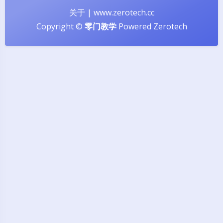
关于
|
www.zerotech.cc
Copyright ©
零门教学
Powered
Zerotech