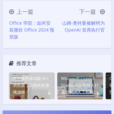
豆
上一篇
下一篇
Office 学院：如何安
山姆-奥特曼被解聘为
装微软 Office 2024 预
OpenAI 首席执行官
览版
推荐文章
官方预告移动版 Arc
Microsoft Copilot
O
浏览器，启用长虹玻
Studio 可让任何人打
装微
璃滤镜
造定制的人工智能副
预
驾驶员