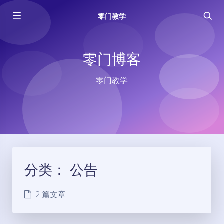
零门教学
零门博客
零门教学
分类：
公告
2 篇文章